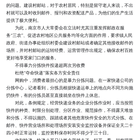
的问题。建设村邮站，对于农村居民，特别是留守老人来说，不出
村就可以及时收到邮件、报刊和农资配送产品，为他们的生产生活
提供了极大便利。
为此，南京市人大常委会在立法时尤其注重发挥邮政在服
务“三农”、促进农村地区公共服务均等化方面的作用，要求镇人民
政府、街道办事处组织村委会建设村邮站或者确定其他接收邮件的
场所，并对村邮站的运转经费、运营管理作出规定，确保农村百姓
更好地享受家门口的服务。
不得暴力分拣快件投递超两次另收费
杜绝“夺命快递”落实各方安全责任
网购中，消费者最担心的是暴力分拣问题。在一家快递公司的
分拣中心，记者看到，分拣员根据快递运单上的地点向不同方向抛
扔快件，有的分拣员甚至直接就坐在快件上休息。
对此，条例规定，经营快递业务的企业分拣作业时，应当按照
快件的种类、时限分别处理、分区作业、规范操作，不得露天堆放
和分拣，不得以抛扔、踩踏或者其他危害快件安全的方式分拣。在
邮件、快件营业场所和处理场所安装安全监控设备并保证全天二十
四小时正常运转，监控资料保存时间不得少于三十日。