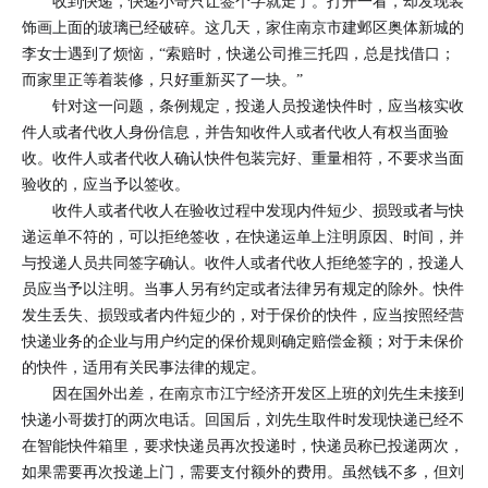
收到快递，快递小哥只让签个字就走了。打开一看，却发现装
饰画上面的玻璃已经破碎。这几天，家住南京市建邺区奥体新城的
李女士遇到了烦恼，“索赔时，快递公司推三托四，总是找借口；
而家里正等着装修，只好重新买了一块。”
针对这一问题，条例规定，投递人员投递快件时，应当核实收
件人或者代收人身份信息，并告知收件人或者代收人有权当面验
收。收件人或者代收人确认快件包装完好、重量相符，不要求当面
验收的，应当予以签收。
收件人或者代收人在验收过程中发现内件短少、损毁或者与快
递运单不符的，可以拒绝签收，在快递运单上注明原因、时间，并
与投递人员共同签字确认。收件人或者代收人拒绝签字的，投递人
员应当予以注明。当事人另有约定或者法律另有规定的除外。快件
发生丢失、损毁或者内件短少的，对于保价的快件，应当按照经营
快递业务的企业与用户约定的保价规则确定赔偿金额；对于未保价
的快件，适用有关民事法律的规定。
因在国外出差，在南京市江宁经济开发区上班的刘先生未接到
快递小哥拨打的两次电话。回国后，刘先生取件时发现快递已经不
在智能快件箱里，要求快递员再次投递时，快递员称已投递两次，
如果需要再次投递上门，需要支付额外的费用。虽然钱不多，但刘