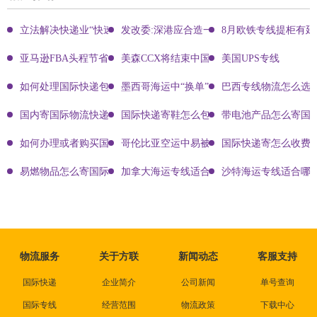
立法解决快递业“快速成长的烦恼”
发改委:深港应合造一体化物流中心
8月欧铁专线提柜有
亚马逊FBA头程节省运费鲜为人知的秘密
美森CCX将结束中国航行
美国UPS专线
如何处理国际快递包裹的损坏和破损?完善解决方案的多方面分析
墨西哥海运中“换单”是什么意思？
巴西专线物流怎么选
国内寄国际物流快递价格怎么算
国际快递寄鞋怎么包装
带电池产品怎么寄国
如何办理或者购买国际物流的保险?
哥伦比亚空运中易被查验的品类有哪些？
国际快递寄怎么收费
易燃物品怎么寄国际快递
加拿大海运专线适合什么样的跨境卖家？
沙特海运专线适合哪
物流服务
关于方联
新闻动态
客服支持
国际快递
企业简介
公司新闻
单号查询
国际专线
经营范围
物流政策
下载中心