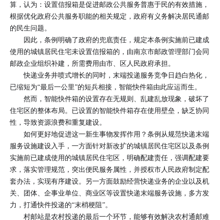
算，认为：设置信报箱是促进邮政公共服务普惠于民的有效措施，
根据优化政府公共服务职能的相关规定，政府有义务解决居民通邮
的民生问题。
因此，条例明确了政府的兜底责任，规定本条例实施前已建成
使用的城镇居民住宅未设置信报箱的，由南京市邮政管理部门会同
邮政企业组织补建，所需费用由市、区人民政府承担。
快递业务井喷式增长的同时，末端投递服务竞争日趋白热化，
已缩短为“最后一公里”的短兵相接，智能快件箱由此应运而生。
然而，智能快件箱的设置存在无规则、乱建乱放现象，破坏了
住宅区的整体布局。已设置的智能快件箱存在使用壁垒，缺乏协同
性，导致资源浪费和重复建设。
如何更好地促进这一新生事物发挥作用？条例从规范快递末端
服务设施建设入手，一方面针对新改扩的城镇居民住宅区以及条例
实施前已建成使用的城镇居民住宅区，明确配建责任，强调配建要
求，落实管理规范，突出便民服务属性，并授权市人民政府制定配
套办法，实现有序建设。另一方面鼓励经营快递业务的企业以及机
关、团体、企事业单位、商业区等设置快递末端服务设施，多方发
力，打通快件投递的“末梢梗阻”。
村邮站是农村投递的最后一个环节，能够有效解决农村通邮难