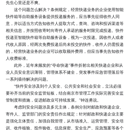
先生心里还是不爽。
这个问题怎么解决？条例规定，经营快递业务的企业使用智能
快件箱等自助服务设备提供投递服务的，应当事先征得收件人同
意，并以适当方式告知收件人提取方式，查询、咨询和投诉渠道等
相关信息，并按照收寄时向寄件人承诺的服务时限完成投递。快件
投递至智能快件箱等自助服务设备，视为一次投递。因收件人或者
代收人原因，经两次免费投递后尚未投交的快件，收件人仍需投递
的，经营快递业务的企业可以收取额外费用，但应当事先告知收件
人收费标准。
此外，近年来频发的“夺命快递”事件折射出相关快递企业和从
业人员安全意识薄弱，管理体系不健全，突发事件应急管理落后等
一系列亟待解决的问题。
“快件安全涉及到个人安全、公共安全和社会安全，立法必须
要补齐当前的安全监管短板，结合南京市管理工作实际完善安全监
管制度和措施，促进邮政业可持续发展。”钟连勇说。
考虑到安全问题涉及多元主体，条例分别对邮政和快递企业、
寄件人、监管部门的安全责任作出规定：针对邮政和快递企业主要
是强化主体责任，加强自我管理，从市场准入、运营管理、安全培
训、收件核验、投件验收、信息保密、安全生产、应急预案等各个