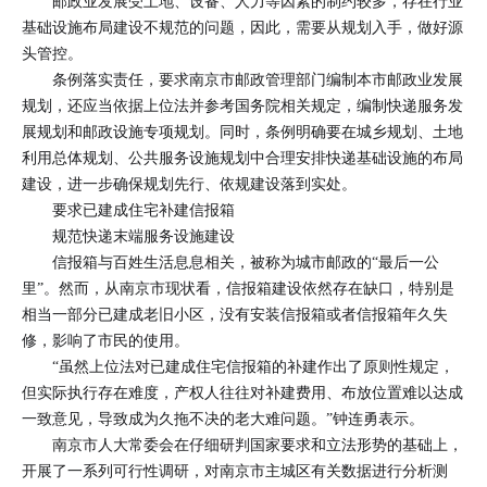
邮政业发展受土地、设备、人力等因素的制约较多，存在行业
基础设施布局建设不规范的问题，因此，需要从规划入手，做好源
头管控。
条例落实责任，要求南京市邮政管理部门编制本市邮政业发展
规划，还应当依据上位法并参考国务院相关规定，编制快递服务发
展规划和邮政设施专项规划。同时，条例明确要在城乡规划、土地
利用总体规划、公共服务设施规划中合理安排快递基础设施的布局
建设，进一步确保规划先行、依规建设落到实处。
要求已建成住宅补建信报箱
规范快递末端服务设施建设
信报箱与百姓生活息息相关，被称为城市邮政的“最后一公
里”。然而，从南京市现状看，信报箱建设依然存在缺口，特别是
相当一部分已建成老旧小区，没有安装信报箱或者信报箱年久失
修，影响了市民的使用。
“虽然上位法对已建成住宅信报箱的补建作出了原则性规定，
但实际执行存在难度，产权人往往对补建费用、布放位置难以达成
一致意见，导致成为久拖不决的老大难问题。”钟连勇表示。
南京市人大常委会在仔细研判国家要求和立法形势的基础上，
开展了一系列可行性调研，对南京市主城区有关数据进行分析测