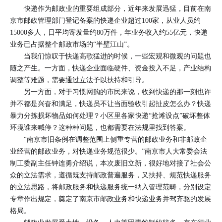
快递作为邮政业的重要组成部分，近年来发展迅猛，目前在南
京市邮政管理部门登记备案的快递企业超过100家，从业人员约
15000多人，日平均寄发量约80万件，年业务收入约55亿元，快递
业务已占据整个邮政市场的“半壁江山”。
当我们惊叹于快递高歌猛进的时候，一些宏观和微观的问题也
随之产生。一方面，快递企业面临硬件、资金投入不足，产业结构
调整等难题，需要通过立法予以扶持和引导。
另一方面，对于习惯网购的市民来说，收到快递的那一刻也许
并不都是兴奋和满足，快递员不让当面验收引起扯皮怎么办？快递
暴力分拣损坏物品如何处理？小区里各家快递“抢滩设点”破坏整体
环境谁来喊停？这种种问题，也都需要在法规里找到答案。
“南京市旧条例在调整范围上侧重专营的邮政业务和非邮政企
业经营的邮政业务，对快递业务规范很少。”南京市人大常委会法
制工委副主任钟连勇介绍说，本次废旧立新，很好地对接了社会公
众的立法需求，遵循既支持邮政普遍服务，又扶持、规范快递服务
的立法思路，将邮政服务和快递服务统一纳入管理范畴，分别设定
专章作出规定，奠定了南京市邮政业务和快递业务并驾齐驱的发展
格局。