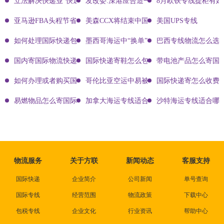
立法解决快递业“快速成长的烦恼”
发改委:深港应合造一体化物流中心
8月欧铁专线提柜有
亚马逊FBA头程节省运费鲜为人知的秘密
美森CCX将结束中国航行
美国UPS专线
如何处理国际快递包裹的损坏和破损?完善解决方案的多方面分析
墨西哥海运中“换单”是什么意思？
巴西专线物流怎么选
国内寄国际物流快递价格怎么算
国际快递寄鞋怎么包装
带电池产品怎么寄国
如何办理或者购买国际物流的保险?
哥伦比亚空运中易被查验的品类有哪些？
国际快递寄怎么收费
易燃物品怎么寄国际快递
加拿大海运专线适合什么样的跨境卖家？
沙特海运专线适合哪
物流服务
关于方联
新闻动态
客服支持
国际快递
企业简介
公司新闻
单号查询
国际专线
经营范围
物流政策
下载中心
包税专线
企业文化
行业资讯
帮助中心