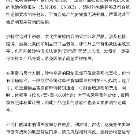
的电池检测报告（如MSDS、UN38.3）、清晰的包装标签及符合航
空运输要求的外包装。不符合标准的货物将无法登机，严重时甚至
会影响整票货物的运输。
沙特空运对于宗教、文化类敏感内容的管控非常严格。涉及色情、
赌博、酒类元素的印刷品或商品包装，哪怕只是带有形象图案或文
字，也可能被沙特海关认定为“违禁品”而禁止入境。发货前一定要
仔细检查产品外观，避免因细节疏忽而被扣关。
在重量与尺寸方面，沙特空运的限制虽然不像欧美那么宽松，但也
有明确标准。一般航空公司对单件货物重量控制在70kg以内，超尺
寸、超重量物品需提前申请特别通道，可能会增加附加费用。同
时，体积重（按长×宽×高÷6000计算）大于实际重量的货物，费用
将按照体积重计费，因此产品包装的紧凑性也会直接影响空运成
本。
不同目的城市的通关效率存在差异。利雅得、吉达、达曼等主要城
市设有成熟的航空货运口岸，清关流程相对高效。选择沙特空运专