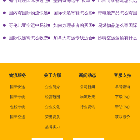
如何处理国际快递包裹的损坏和破损?完善解决方案的多方面分析
墨西哥海运中“换单”是什么意思？
巴西专线物流怎么选
国内寄国际物流快递价格怎么算
国际快递寄鞋怎么包装
带电池产品怎么寄国
哥伦比亚空运中易被查验的品类有哪些？
如何办理或者购买国际物流的保险?
易燃物品怎么寄国际
国际快递寄怎么收费
加拿大海运专线适合什么样的跨境卖家？
沙特空运运输有什么
物流服务
关于方联
新闻动态
客服支持
国际快递
企业简介
公司新闻
单号查询
国际专线
经营范围
物流政策
下载中心
包税专线
企业文化
行业资讯
帮助中心
国际空运
荣誉资质
获取报价
品牌实力