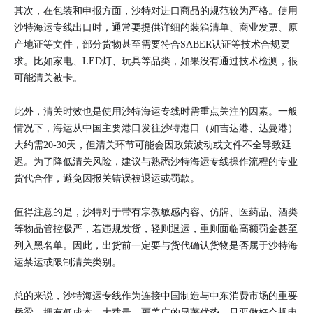
其次，在包装和申报方面，沙特对进口商品的规范较为严格。使用
沙特海运专线出口时，通常要提供详细的装箱清单、商业发票、原
产地证等文件，部分货物甚至需要符合SABER认证等技术合规要
求。比如家电、LED灯、玩具等品类，如果没有通过技术检测，很
可能清关被卡。
此外，清关时效也是使用沙特海运专线时需重点关注的因素。一般
情况下，海运从中国主要港口发往沙特港口（如吉达港、达曼港）
大约需20-30天，但清关环节可能会因政策波动或文件不全导致延
迟。为了降低清关风险，建议与熟悉沙特海运专线操作流程的专业
货代合作，避免因报关错误被退运或罚款。
值得注意的是，沙特对于带有宗教敏感内容、仿牌、医药品、酒类
等物品管控极严，若违规发货，轻则退运，重则面临高额罚金甚至
列入黑名单。因此，出货前一定要与货代确认货物是否属于沙特海
运禁运或限制清关类别。
总的来说，沙特海运专线作为连接中国制造与中东消费市场的重要
桥梁，拥有低成本、大载量、覆盖广的显著优势。只要做好合规申