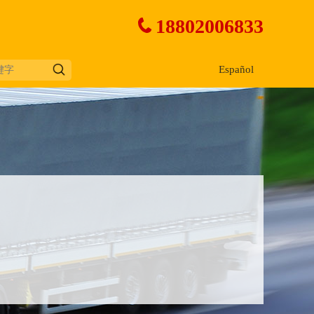
18802006833
Español